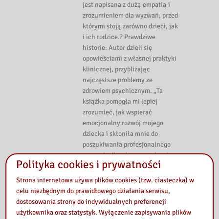
jest napisana z dużą empatią i
zrozumieniem dla wyzwań, przed
którymi stoją zarówno dzieci, jak
i ich rodzice.? Prawdziwe
historie: Autor dzieli się
opowieściami z własnej praktyki
klinicznej, przybliżając
najczęstsze problemy ze
zdrowiem psychicznym. „Ta
książka pomogła mi lepiej
zrozumieć, jak wspierać
emocjonalny rozwój mojego
dziecka i skłoniła mnie do
poszukiwania profesjonalnego
wsparcia dla własnego zdrowia
Polityka cookies i prywatności
psychicznego. Napisana z
empatią i zrozumieniem”.
Strona internetowa używa plików cookies (tzw. ciasteczka) w
celu niezbędnym do prawidłowego działania serwisu,
dostosowania strony do indywidualnych preferencji
Integro catalog
użytkownika oraz statystyk. Wyłączenie zapisywania plików