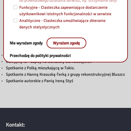
do prawidłowego działania serwisu, np. utrzymanie sesji
Funkcyjne - Ciasteczka zapewniające dostarczenie
użytkownikowi istotnych funkcjonalności w serwisie
Analityczne - Ciasteczka umożliwiające zbieranie
danych statystycznych
Przeczytaj
Nie wyrażam zgody
Wyrażam zgodę
Głosuj w Budżecie Obywatelskim Mazowsza 2026!
Przechodzę do polityki prywatności
Odkryjmy to – zapisy na warsztaty dla nauczycieli
Spotkanie z Polką mieszkającą w Tokio.
Spotkanie z Hanną Krasuską-Terką z grupy rekonstrukcyjnej Bluszcz
Spotkanie autorskie z Panią Ireną Styś
Kontakt: